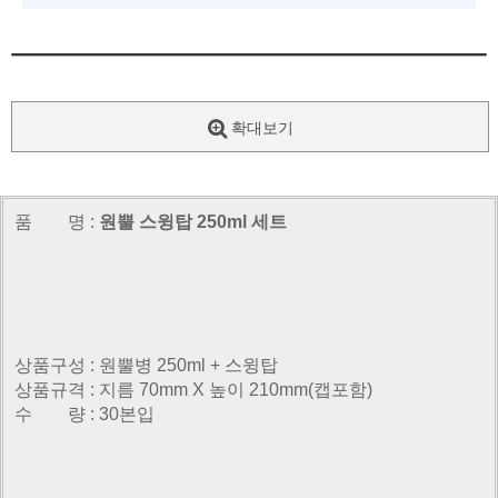
확대보기
품 명 :
원뿔 스윙탑 250ml 세트
상품구성 : 원뿔병 250ml + 스윙탑
상품규격 : 지름 70mm X 높이 210mm(캡포함)
수 량 : 30본입