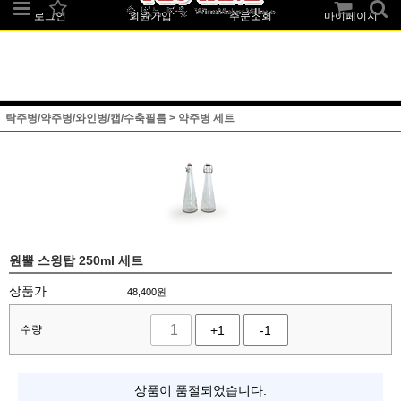
로그인
회원가입
주문조회
마이페이지
탁주병/약주병/와인병/캡/수축필름
>
약주병 세트
원뿔 스윙탑 250ml 세트
상품가
48,400
원
수량
+1
-1
상품이 품절되었습니다.