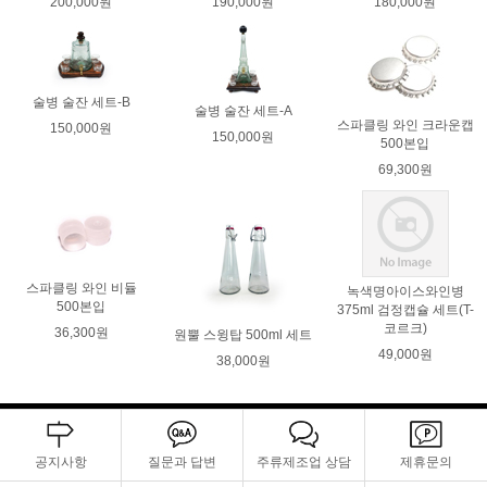
200,000원
190,000원
180,000원
술병 술잔 세트-B
술병 술잔 세트-A
스파클링 와인 크라운캡
150,000원
150,000원
500본입
69,300원
스파클링 와인 비듈
녹색명아이스와인병
500본입
375ml 검정캡슐 세트(T-
코르크)
36,300원
원뿔 스윙탑 500ml 세트
49,000원
38,000원
공지사항
질문과 답변
주류제조업 상담
제휴문의