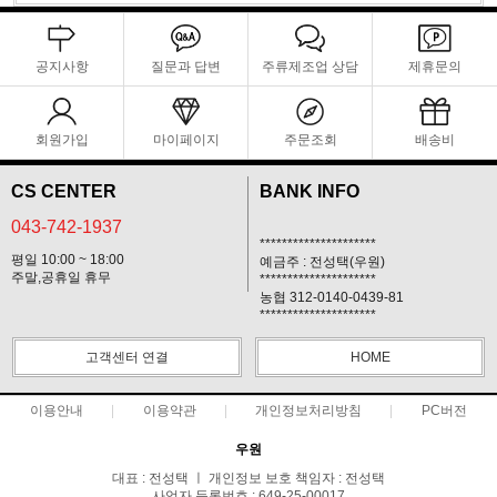
공지사항
질문과 답변
주류제조업 상담
제휴문의
회원가입
마이페이지
주문조회
배송비
CS CENTER
BANK INFO
043-742-1937
*********************
평일 10:00 ~ 18:00
예금주 : 전성택(우원)
주말,공휴일 휴무
*********************
농협 312-0140-0439-81
*********************
고객센터 연결
HOME
이용안내
이용약관
개인정보처리방침
PC버전
우원
대표 : 전성택 ㅣ 개인정보 보호 책임자 : 전성택
사업자 등록번호 : 649-25-00017