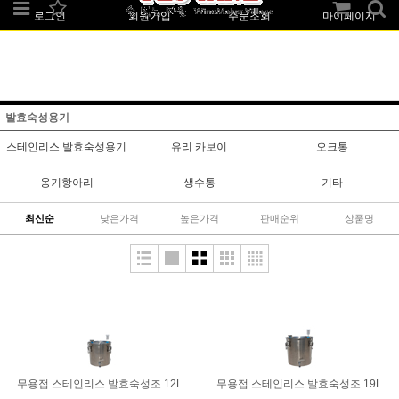
로그인
회원가입
주문조회
마이페이지
발효숙성용기
스테인리스 발효숙성용기
유리 카보이
오크통
옹기항아리
생수통
기타
최신순
낮은가격
높은가격
판매순위
상품명
무용접 스테인리스 발효숙성조 12L
무용접 스테인리스 발효숙성조 19L