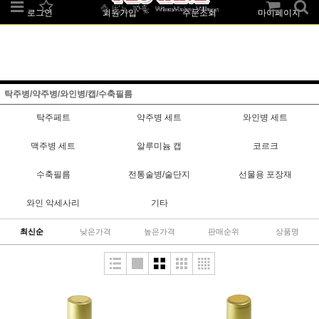
로그인
회원가입
주문조회
마이페이지
탁주병/약주병/와인병/캡/수축필름
탁주페트
약주병 세트
와인병 세트
맥주병 세트
알루미늄 캡
코르크
수축필름
전통술병/술단지
선물용 포장재
와인 악세사리
기타
최신순
낮은가격
높은가격
판매순위
상품명