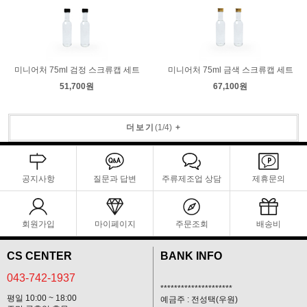
미니어처 75ml 검정 스크류캡 세트
미니어처 75ml 금색 스크류캡 세트
51,700원
67,100원
더보기
(
1
/
4
)
+
공지사항
질문과 답변
주류제조업 상담
제휴문의
회원가입
마이페이지
주문조회
배송비
CS CENTER
BANK INFO
043-742-1937
*********************
평일 10:00 ~ 18:00
예금주 : 전성택(우원)