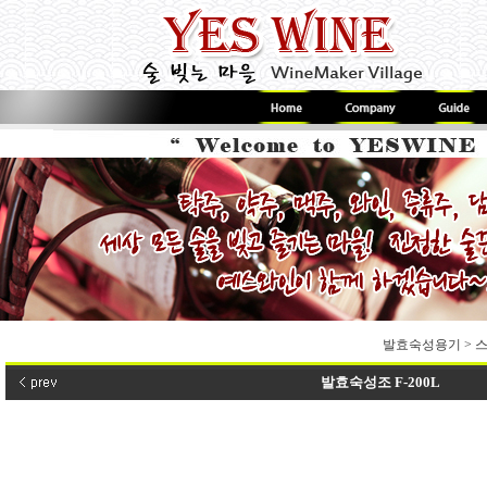
발효숙성용기
>
스
발효숙성조 F-200L