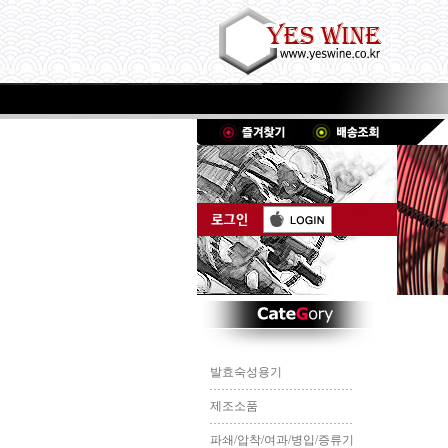
발효숙성용기
제조소품
파쇄/압착/여과/병입/증류기