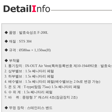
◆
품명 :
발효숙성조 F-200L
◆ 재질 : STS 304
◆
규격 :
Ø580㎜ × 1,150
㎜(H)
◆ 부착물
1. 통기장치 : IN-OUT Air Vent(특허등록번호 제10-1944992호 : 
2. 상부밸브 : 1.5s 쎄니타리 페럴
3. 하부밸브 : 1.5s 쎄니타리 페럴
4. 배수밸브 : 1.5s 쎄니타리 페럴(배수밸브는 2.0s로 변경 가능)
5. 온 도 계 : T-type(탐침 75㎜) 1.5s 쎄니타리 페럴
6. 수 위 계 : 1.5s 쎄니타리 페럴
7. 바 퀴 : 중량형 3" 캐스터 4조(잠금장치 2조)
◆ 뚜껑 장착 : 스테인리스 밴드