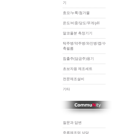
기
효모/누룩/첨가물
온도/비중/당도/무게/pH
알코올분 측정기기
탁주병/약주병/와인병/캡/수
축필름
침출주(담금주)용기
초보자용 제조세트
전문제조설비
기타
질문과 답변
주류제조업 상담