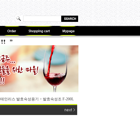
테인리스 발효숙성용기
>
발효숙성조 F-200L