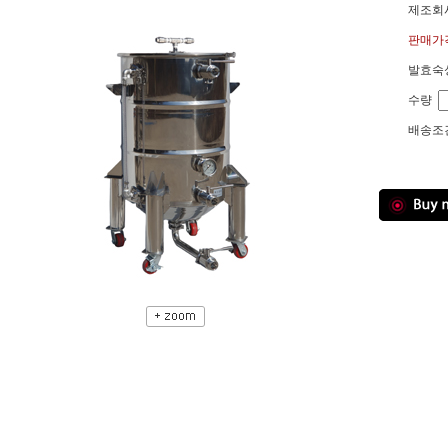
제조회사
판매가격
발효숙성
수량
배송조건