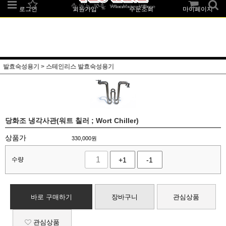
로그인
회원가입
주문조회
마이페이지
발효숙성용기
>
스테인리스 발효숙성용기
당화조 냉각사관(워트 칠러 ; Wort Chiller)
상품가
330,000
원
수량
+1
-1
바로 구매하기
장바구니
관심상품
관심상품