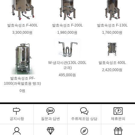
발효숙성조 F-400L
발효숙성조 F-200L
발효숙성조 F-130L
3,300,000원
1,980,000원
1,760,000원
W-냉각사관(130L-200L
발효숙성조 400L
규격)
2,420,000원
495,000원
발효숙성조 PF-
1000(과육발효용 탱크)
0원
공지사항
질문과 답변
주류제조업 상담
제휴문의