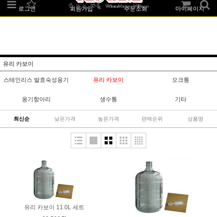
로그인
회원가입
주문조회
마이페이지
유리 카보이
스테인리스 발효숙성용기
유리 카보이
오크통
옹기항아리
생수통
기타
최신순
낮은가격
높은가격
판매순위
상품명
유리 카보이 11.0L 세트