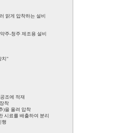
눌러 맑게 압착하는 설비
 약주-청주 제조용 설비
장치"
타공조에 적재
 장착
추)을 올려 압착
탁한 시료를 배출하여 분리
진행