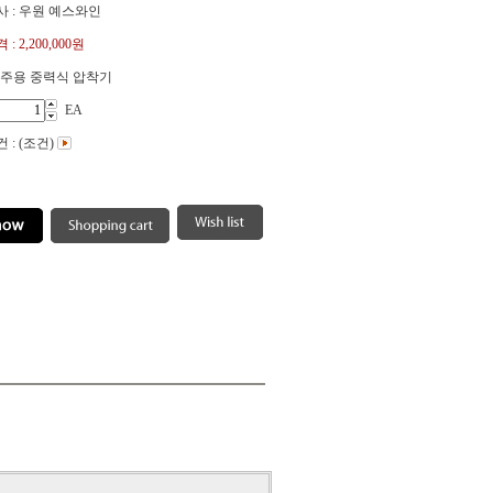
 : 우원 예스와인
 :
2,200,000원
청주용 중력식 압착기
EA
 : (조건)