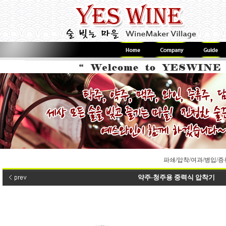
파쇄/압착/여과/병입/
약주-청주용 중력식 압착기