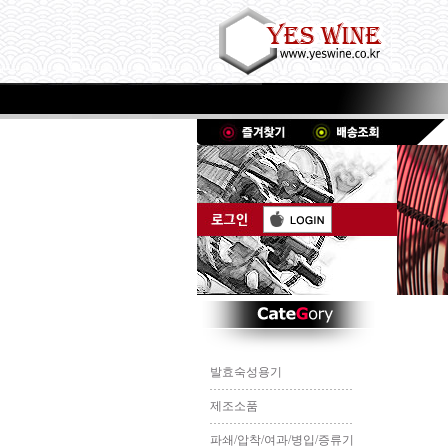
발효숙성용기
제조소품
파쇄/압착/여과/병입/증류기