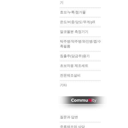
기
효모/누룩/첨가물
온도/비중/당도/무게/pH
알코올분 측정기기
탁주병/약주병/와인병/캡/수
축필름
침출주(담금주)용기
초보자용 제조세트
전문제조설비
기타
질문과 답변
주류제조업 상담