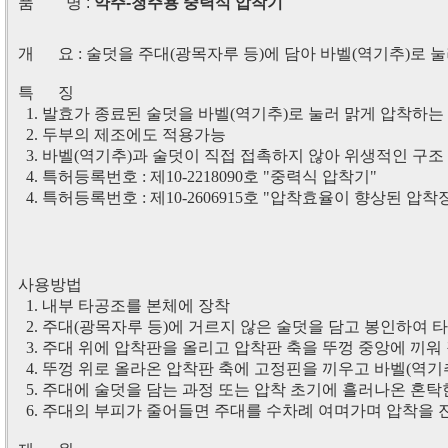
품 명 :
약주-청주용 중력식 압착기
개 요 : 술덧을 주대(광목자루 등)에 담아 바벨(역기추)로 
특 징
1. 발효가 종료된 술덧을 바벨(역기추)로 눌러 맑게 압착하는
2. 두부의 제조에도 적용가능
3. 바벨(역기추)과 술덧이 직접 접촉하지 않아 위생적인 구조
4. 특허등록번호 : 제10-2218090호 "중력식 압착기"
4. 특허등록번호 : 제10-2606915호 "압착효율이 향상된 압착
사용방법
1. 내부 타공조를 본체에 장착
2. 주대(광목자루 등)에 거르지 않은 술덧을 담고 봉인하여 
3. 주대 위에 압착판을 올리고 압착판 축을 뚜껑 중앙에 끼워
4. 뚜껑 위로 올라온 압착판 축에 고정핀을 끼우고 바벨(역기
5. 주대에 술덧을 담는 과정 또는 압착 초기에 흘러나온 혼
6. 주대의 부피가 줄어들면 주대를 수차례 여며가며 압착을 