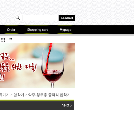
증류기기
>
압착기
>
약주-청주용 중력식 압착기