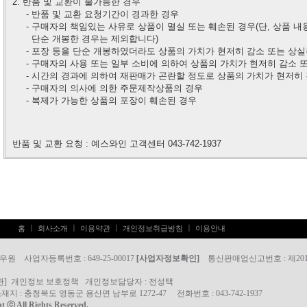
2. 반품 및 교환이 불가능한 경우
- 반품 및 교환 요청기간이 경과한 경우
- 구매자의 책임있는 사유로 상품이 멸실 또는 훼손된 경우(단, 상품 내
단순 개봉한 경우는
제외합니다)
- 포장 등을 단순 개봉하였더라도 상품의 가치가 현저히 감소 또는 상실
- 구매자의 사용 또는 일부 소비에 의하여 상품의 가치가 현저히 감소 
- 시간의 경과에 의하여 재판매가 곤란할 정도로 상품의 가치가 현저히 
- 구매자의 의사에 의한 주문제작상품의 경우
- 복제가 가능한 상품의 포장이 훼손된 경우
반품 및 교환 요청 : 예스와인 고객센터 043-742-1937
ㅣ
ㅣ
ㅣ
ㅣ
홈
회사소개
이용약관
개인정보취급방침
이용안내
 우원 사업자등록번호 : 649-25-00017
[사업자정보확인]
통신판매업신고번호 : 제2012-4
관
]
개인정보 보호정책
개인정보담당자 :
전성택
지 : 충청북도 영동군 용산면 남부로 1272-47 전화번호 : 043-742-1937
ht ⓒ
All Rights Reserved.