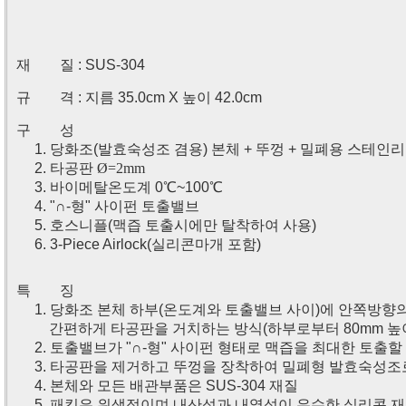
재 질 : SUS-304
규 격 : 지름 35.0cm X 높이 42.0cm
구 성
1. 당화조(발효숙성조 겸용) 본체 + 뚜껑 + 밀폐용 스테인
2. 타공판
Ø=2mm
3. 바이메탈온도계 0
℃~100
℃
4. "∩-형" 사이펀 토출밸브
5. 호스니플(맥즙 토출시에만 탈착하여 사용)
6. 3-
Piece Airlock(실리콘마개 포함)
특 징
1. 당화조 본체 하부(온도계와 토출밸브 사이)에 안쪽방향
간편하게 타공판을 거치하는 방식(하부로부터 80mm 높
2. 토출밸브가 "∩-형" 사이펀 형태로 맥즙을 최대한 토출할
3. 타공판을 제거하고 뚜껑을 장착하여 밀폐형 발효숙성조
4. 본체와 모든 배관부품은 SUS-304 재질
5. 패킹은 위생적이며 내산성과 내열성이 우수한 실리콘 