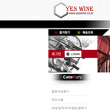
발효숙성용기
제조소품
파쇄/압착/여과/병입/증류기