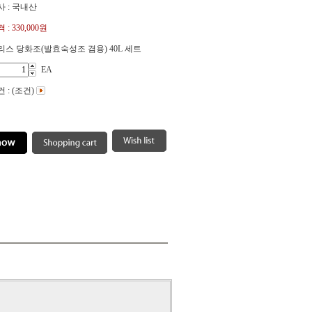
 : 국내산
 :
330,000원
스 당화조(발효숙성조 겸용) 40L 세트
EA
 : (조건)