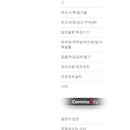
기
효모/누룩/첨가물
온도/비중/당도/무게/pH
알코올분 측정기기
탁주병/약주병/와인병/캡/수
축필름
침출주(담금주)용기
초보자용 제조세트
전문제조설비
기타
질문과 답변
주류제조업 상담