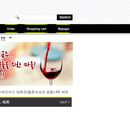
스테인리스 당화조(발효숙성조 겸용) 40L 세트
L 세트