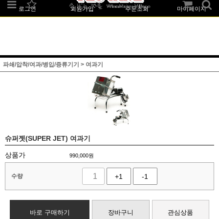
로그인
회원가입
주문조회
마이페이지
파쇄/압착/여과/병입/증류기기
>
여과기
슈퍼젯(SUPER JET) 여과기
상품가
990,000
원
수량
+1
-1
바로 구매하기
장바구니
관심상품