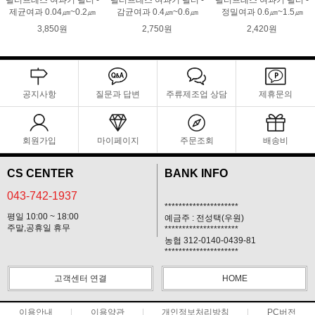
필터프레스 여과기 필터 -
필터프레스 여과기 필터 -
필터프레스 여과기 필터 -
제균여과 0.04㎛~0.2㎛
감균여과 0.4㎛~0.6㎛
정밀여과 0.6㎛~1.5㎛
3,850원
2,750원
2,420원
공지사항
질문과 답변
주류제조업 상담
제휴문의
회원가입
마이페이지
주문조회
배송비
CS CENTER
BANK INFO
043-742-1937
*********************
평일 10:00 ~ 18:00
예금주 : 전성택(우원)
주말,공휴일 휴무
*********************
농협 312-0140-0439-81
*********************
고객센터 연결
HOME
이용안내
이용약관
개인정보처리방침
PC버전