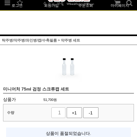
로그인
회원가입
주문조회
마이페이지
탁주병/약주병/와인병/캡/수축필름
>
약주병 세트
미니어처 75ml 검정 스크류캡 세트
상품가
51,700
원
수량
+1
-1
상품이 품절되었습니다.