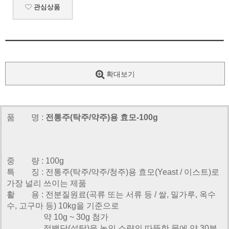
관심상품
확대보기
품 명 :
전통주(탁주/약주)용 효모-100g
중 량 : 100g
특 징 : 전통주(탁주/약주/청주)용 효모(Yeast / 이스트)로
가장 널리 쓰이는 제품
활 용 : 전분질원료(곡류 또는 서류 등 / 쌀, 밀가루, 옥수
수, 고구마 등) 10kg을 기준으로
약 10g ~ 30g 첨가
정백당(설탕)을 녹인 소량의 따뜻한 물에 약 30분