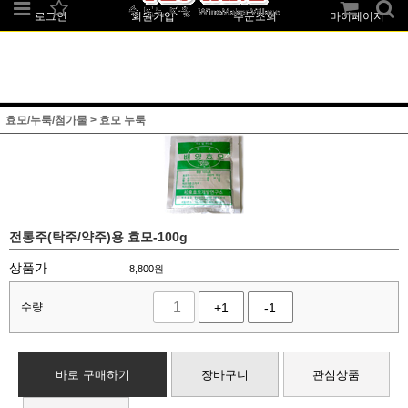
로그인
회원가입
주문조회
마이페이지
효모/누룩/첨가물
>
효모 누룩
전통주(탁주/약주)용 효모-100g
상품가
8,800
원
수량
+1
-1
바로 구매하기
장바구니
관심상품