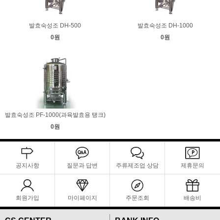
발효숙성조 DH-500
발효숙성조 DH-1000
0원
0원
발효숙성조 PF-1000(과육발효용 탱크)
0원
공지사항
질문과 답변
주류제조업 상담
제휴문의
회원가입
마이페이지
주문조회
배송비