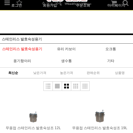
로그인
회원가입
주문조회
마이페이지
스테인리스 발효숙성용기
스테인리스 발효숙성용기
유리 카보이
오크통
옹기항아리
생수통
기타
최신순
낮은가격
높은가격
판매순위
상품명
무용접 스테인리스 발효숙성조 12L
무용접 스테인리스 발효숙성조 19L