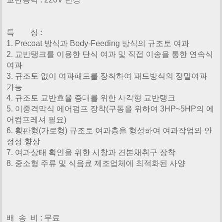
특 징 :
1. Precoat 방식과 Body-Feeding 방식의 규조토 여과
2. 교반탱크를 이용한 단식 여과 및 직접 이송을 통한 연속식
여과
3. 규조토 없이 여과패드를 장착하여 패드방식의 정밀여과
가능
4. 규조토 교반효율 증대를 위한 사각형 교반탱크
5. 이중격막식 에어펌프 장착(구동을 위하여 3HP~5HP의 에
어컴프레셔 필요)
6. 횡판형(가로형) 규조토 여과층을 형성하여 여과작업의 안
정성 향상
7. 여과상태 확인을 위한 시창과 견본채취구 장착
8. 중소형 주류 및 식음료 제조업체에 최적화된 사양
배 송 비 : 무료