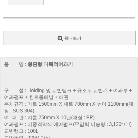
확대보기
품 명 :
횡판형 다목적여과기
구 성 : Holding 및 교반탱크 + 규조토 교반기 + 여과부 +
여과펌프 + 컨트롤패널 + 배관
본체규격 : 가로 1500mm X 세로 700mm X 높이 1100mm(재
질 : SUS 304)
여 과 판 : 지름 250mm X 10단(재질 : PP)
여과펌프 : 이중격막식 에어펌프(무압력 이송량 : 3,120t / H)
교반탱크 : 100L
교반동력 : 220V 단상