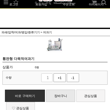
로그인
회원가입
주문조회
마이페이지
파쇄/압착/여과/병입/증류기기
>
여과기
횡판형 다목적여과기
상품가
0
원
수량
+1
-1
바로 구매하기
장바구니
관심상품
관심상품