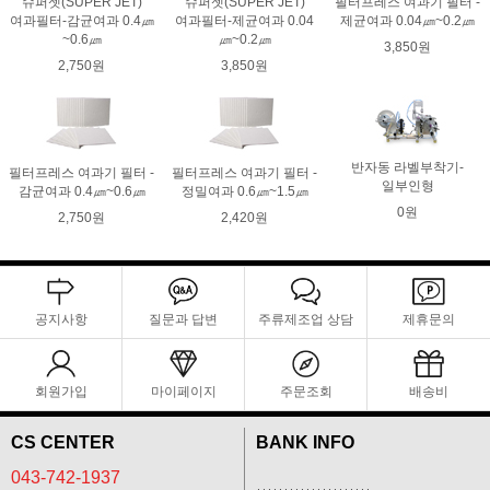
슈퍼젯(SUPER JET)
슈퍼젯(SUPER JET)
필터프레스 여과기 필터 -
여과필터-감균여과 0.4㎛
여과필터-제균여과 0.04
제균여과 0.04㎛~0.2㎛
~0.6㎛
㎛~0.2㎛
3,850원
2,750원
3,850원
반자동 라벨부착기-
필터프레스 여과기 필터 -
필터프레스 여과기 필터 -
일부인형
감균여과 0.4㎛~0.6㎛
정밀여과 0.6㎛~1.5㎛
0원
2,750원
2,420원
공지사항
질문과 답변
주류제조업 상담
제휴문의
회원가입
마이페이지
주문조회
배송비
CS CENTER
BANK INFO
043-742-1937