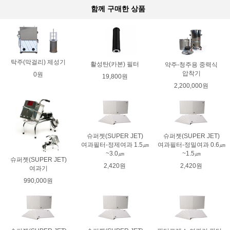
함께 구매한 상품
탁주(막걸리) 제성기
활성탄(카본) 필터
약주-청주용 중력식
압착기
0원
19,800원
2,200,000원
슈퍼젯(SUPER JET)
슈퍼젯(SUPER JET)
여과필터-정제여과 1.5㎛
여과필터-정밀여과 0.6㎛
~3.0㎛
~1.5㎛
슈퍼젯(SUPER JET)
2,420원
2,420원
여과기
990,000원